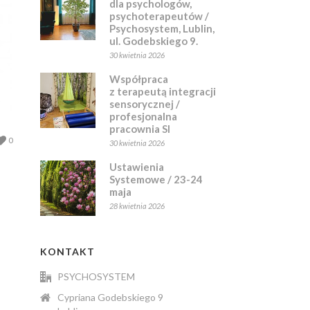
dla psychologów,
psychoterapeutów /
Psychosystem, Lublin,
ul. Godebskiego 9.
30 kwietnia 2026
Współpraca
z terapeutą integracji
sensorycznej /
profesjonalna
pracownia SI
0
30 kwietnia 2026
Ustawienia
Systemowe / 23-24
maja
28 kwietnia 2026
KONTAKT
PSYCHOSYSTEM
Cypriana Godebskiego 9