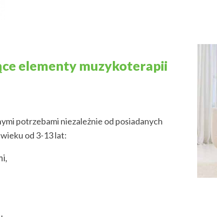
zące elementy muzykoterapii
lnymi potrzebami niezależnie od posiadanych
ieku od 3-13 lat:
i,