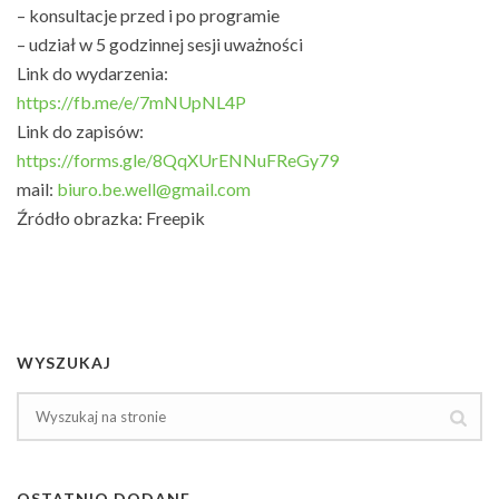
– konsultacje przed i po programie
– udział w 5 godzinnej sesji uważności
Link do wydarzenia:
https://fb.me/e/7mNUpNL4P
Link do zapisów:
https://forms.gle/8QqXUrENNuFReGy79
mail:
biuro.be.well@gmail.com
Źródło obrazka: Freepik
WYSZUKAJ
OSTATNIO DODANE