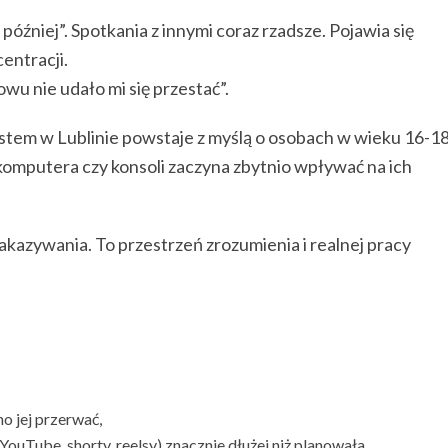
później”. Spotkania z innymi coraz rzadsze. Pojawia się
entracji.
wu nie udało mi się przestać”.
stem w Lublinie powstaje z myślą o osobach w wieku 16-1
u, komputera czy konsoli zaczyna zbytnio wpływać na ich
 zakazywania. To przestrzeń zrozumienia i realnej pracy
o jej przerwać,
YouTube, shorty, reelsy) znacznie dłużej niż planowała,