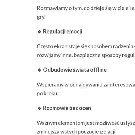
Rozmawiamy o tym, co dzieje się w ciele i
gry.
🔹 Regulacji emocji
Często ekran staje się sposobem radzenia 
rozwijamy inne, bezpieczne sposoby regula
🔹 Odbudowie świata offline
Wspieramy w odnajdywaniu zainteresowań, a
po kroku.
🔹 Rozmowie bez ocen
Ważnym elementem jest możliwość usłyszen
zmniejsza wstyd i poczucie izolacji.