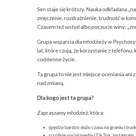
Sen staje się krótszy. Nauka odkładana „na 
zmęczenie, rozdrażnienie, trudność w konc
Czasem też wstyd albo poczucie winy: „zno
Grupa wsparcia dla młodzieży w Psychosy
lat, które czują, że korzystanie z telefon
codzienne życie.
Ta grupa to nie jest miejsce oceniania ani
nad zmianą.
Dla kogo jest ta grupa?
Zapraszamy młodzież, która:
spędza bardzo dużo czasu na graniu i trudn
scrolluje social media (TikTok, Instagram, 