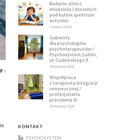
Badanie dzieci,
młodzieży i dorosłych
pod kątem spektrum
autyzmu
7 sierpnia 2026
Gabienty
dla psychologów,
psychoterapeutów /
Psychosystem, Lublin,
ul. Godebskiego 9.
30 kwietnia 2026
0
Współpraca
z terapeutą integracji
sensorycznej /
profesjonalna
pracownia SI
30 kwietnia 2026
ie
KONTAKT
PSYCHOSYSTEM