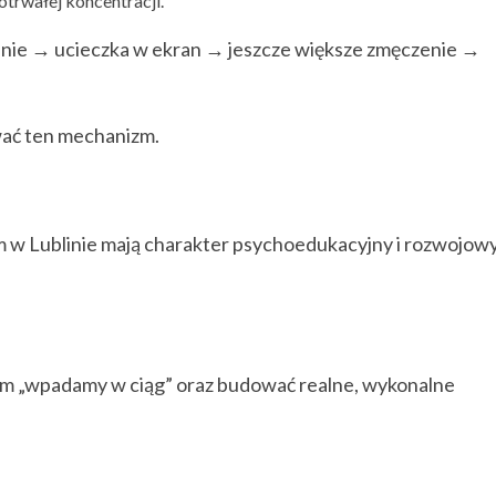
trwałej koncentracji.
zenie → ucieczka w ekran → jeszcze większe zmęczenie →
wać ten mechanizm.
 w Lublinie mają charakter psychoedukacyjny i rozwojowy
m „wpadamy w ciąg” oraz budować realne, wykonalne