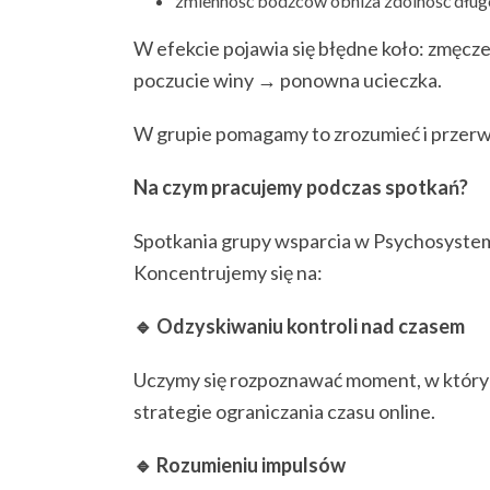
zmienność bodźców obniża zdolność długo
W efekcie pojawia się błędne koło: zmęc
poczucie winy → ponowna ucieczka.
W grupie pomagamy to zrozumieć i przer
Na czym pracujemy podczas spotkań?
Spotkania grupy wsparcia w Psychosystem
Koncentrujemy się na:
🔹 Odzyskiwaniu kontroli nad czasem
Uczymy się rozpoznawać moment, w który
strategie ograniczania czasu online.
🔹 Rozumieniu impulsów