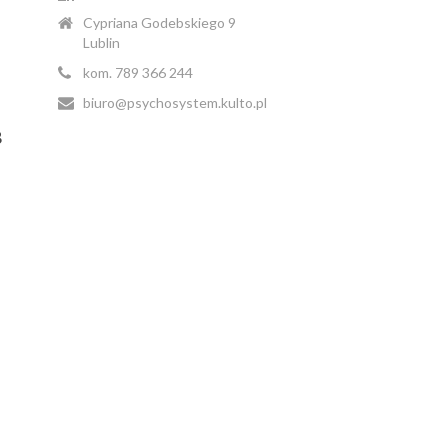
Cypriana Godebskiego 9
Lublin
kom. 789 366 244
biuro@psychosystem.kulto.pl
8