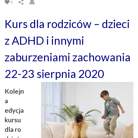
0
Kurs dla rodziców – dzieci
z ADHD i innymi
zaburzeniami zachowania
22-23 sierpnia 2020
Kolejn
a
edycja
kursu
dla ro