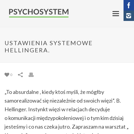
USTAWIENIA SYSTEMOWE
HELLINGERA.
0
„To absurdalne , kiedy ktoś myśli, że mógłby
samorealizować się niezależnie od swoich więzi”. B.
Hellinger. Instynkt więzi w relacjach decyduje
o komunikacji międzypokoleniowej i o tym kim dzisiaj
jesteśmy i co nas czeka jutro. Zapraszam na warsztat „