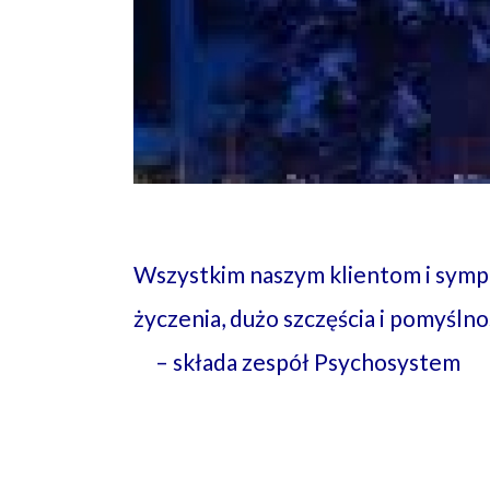
Wszystkim naszym klientom i sy
mp
życzenia, dużo szczęścia i pomyśl
– składa zespół Psychosystem