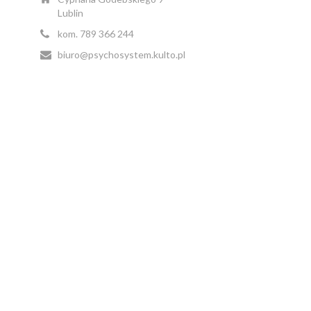
Lublin
kom. 789 366 244
biuro@psychosystem.kulto.pl