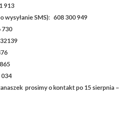
21 913
 o wysyłanie SMS)
: 608 300 949
 730
632139
76
865
 034
Franaszek prosimy o kontakt po 15 sierpnia –