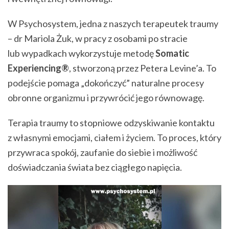
W Psychosystem, jedna z naszych terapeutek traumy
– dr Mariola Żuk, w pracy z osobami po stracie
lub wypadkach wykorzystuje metodę
Somatic
Experiencing®
, stworzoną przez Petera Levine’a. To
podejście pomaga „dokończyć” naturalne procesy
obronne organizmu i przywrócić jego równowagę.
Terapia traumy to stopniowe odzyskiwanie kontaktu
z własnymi emocjami, ciałem i życiem. To proces, który
przywraca spokój, zaufanie do siebie i możliwość
doświadczania świata bez ciągłego napięcia.
Odtwarzacz
video