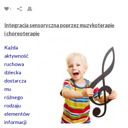
1
Integracja sensoryczna poprzez muzykoterapię
i choreoterapię
Każda
aktywność
ruchowa
dziecka
dostarcza
mu
różnego
rodzaju
elementów
informacji