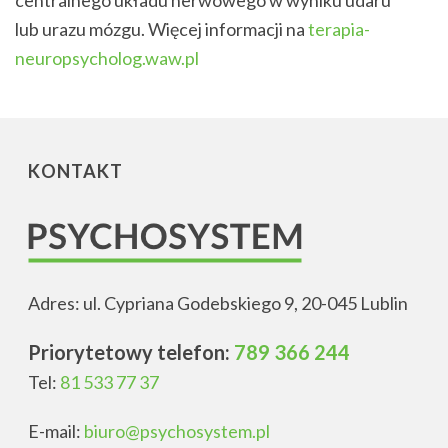
centralnego układu nerwowego w wyniku udaru
lub urazu mózgu. Więcej informacji na
terapia-
neuropsycholog.waw.pl
KONTAKT
Adres: ul. Cypriana Godebskiego 9, 20-045 Lublin
Priorytetowy telefon:
789 366 244
Tel:
81 533 77 37
E-mail:
biuro@psychosystem.pl