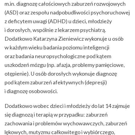
m.in. diagnozę całościowych zaburzeń rozwojowych
(ASD) oraz zespołu nadpobudliwości psychoruchowej
z deficytem uwagi (ADHD) u dzieci, młodzieży
i dorosłych, wspólnie z lekarzem psychiatrą.
Dodatkowo Katarzyna Zieniewicz wykonuje u osób
w każdym wieku badania poziomu inteligencji
oraz badania neuropsychologiczne pod kątem
uszkodzeń mózgu (np. afazja, problemy pamięciowe,
otępienie). U osób dorosłych wykonuje diagnozę
pod kątem zaburzeń afektywnych (depresji)
i diagnozę osobowości.
Dodatkowo wobec dzieci i młodzieży do lat 14 zajmuje
się diagnozą i terapią w przypadku: zaburzeń
zachowania i problemów wychowawczych, zaburzeń
lękowych, mutyzmu całkowitego i wybiórczego,