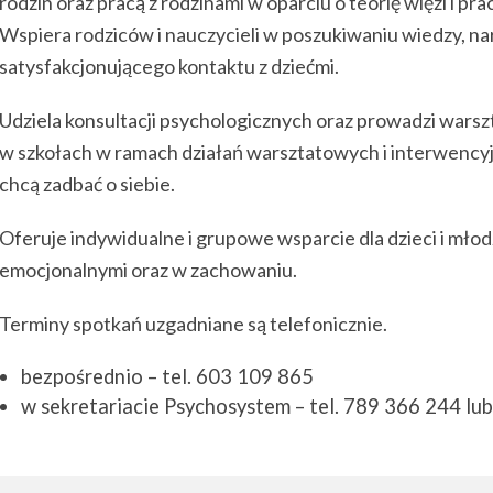
rodzin oraz pracą z rodzinami w oparciu o teorię więzi i pra
Wspiera rodziców i nauczycieli w poszukiwaniu wiedzy, n
satysfakcjonującego kontaktu z dziećmi.
Udziela konsultacji psychologicznych oraz prowadzi warszt
w szkołach w ramach działań warsztatowych i interwencyjny
chcą zadbać o siebie.
Oferuje indywidualne i grupowe wsparcie dla dzieci i młod
emocjonalnymi oraz w zachowaniu.
Terminy spotkań uzgadniane są telefonicznie.
bezpośrednio – tel. 603 109 865
w sekretariacie Psychosystem – tel. 789 366 244 lub