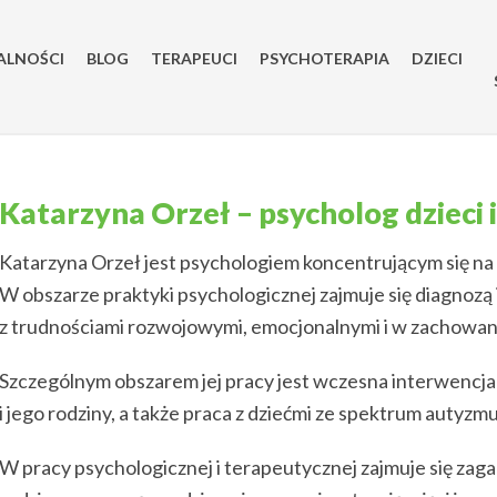
ALNOŚCI
BLOG
TERAPEUCI
PSYCHOTERAPIA
DZIECI
Katarzyna Orzeł – psycholog dzieci i
Katarzyna Orzeł jest psychologiem koncentrującym się na p
W obszarze praktyki psychologicznej zajmuje się diagnozą i
z trudnościami rozwojowymi, emocjonalnymi i w zachowan
Szczególnym obszarem jej pracy jest wczesna interwencj
i jego rodziny, a także praca z dziećmi ze spektrum autyzmu
W pracy psychologicznej i terapeutycznej zajmuje się zagad