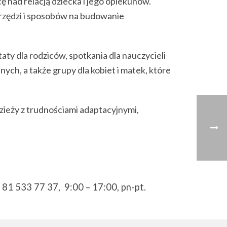
cę nad relacją dziecka i jego opiekunów.
arzędzi i sposobów na budowanie
aty dla rodziców, spotkania dla nauczycieli
ch, a także grupy dla kobiet i matek, które
zieży z trudnościami adaptacyjnymi,
 81 533 77 37, 9:00 – 17:00, pn-pt.