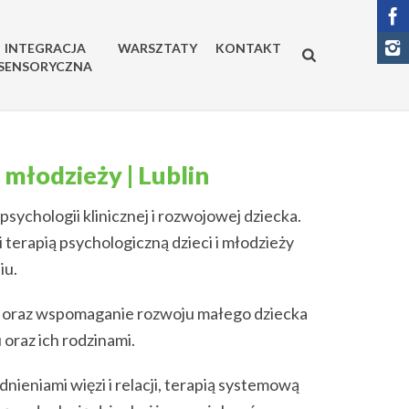
INTEGRACJA
WARSZTATY
KONTAKT
SENSORYCZNA
 młodzieży | Lublin
sychologii klinicznej i rozwojowej dziecka.
 terapią psychologiczną dzieci i młodzieży
iu.
a oraz wspomaganie rozwoju małego dziecka
 oraz ich rodzinami.
nieniami więzi i relacji, terapią systemową