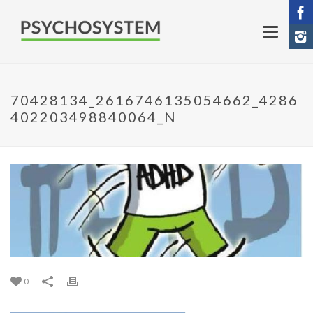
70428134_2616746135054662_4286
402203498840064_N
0