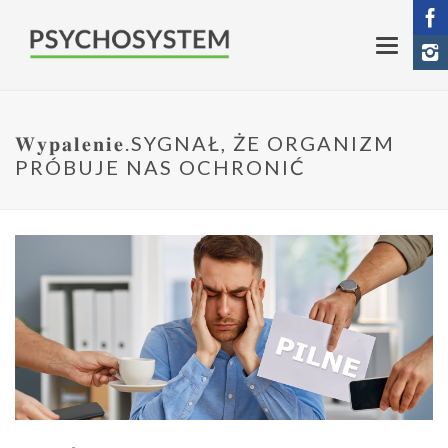
𝐖𝐲𝐩𝐚𝐥𝐞𝐧𝐢𝐞.SYGNAŁ, ŻE ORGANIZM
PRÓBUJE NAS OCHRONIĆ