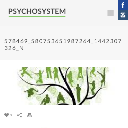
578469_580753651987264_1442307
326_N
0